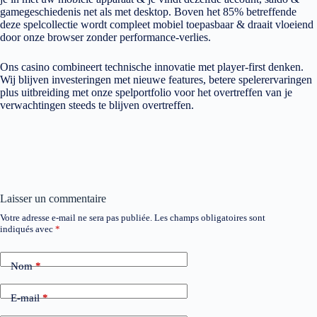
gamegeschiedenis net als met desktop. Boven het 85% betreffende
deze spelcollectie wordt compleet mobiel toepasbaar & draait vloeiend
door onze browser zonder performance-verlies.
Ons casino combineert technische innovatie met player-first denken.
Wij blijven investeringen met nieuwe features, betere spelerervaringen
plus uitbreiding met onze spelportfolio voor het overtreffen van je
verwachtingen steeds te blijven overtreffen.
Laisser un commentaire
Votre adresse e-mail ne sera pas publiée.
Les champs obligatoires sont
indiqués avec
*
Nom
*
E-mail
*