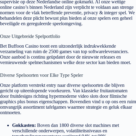
supervisie op deze Nederlandse online gokmarkt. Al onze wettige
online casino’s binnen Nederland zijn verplicht te voldaan aan strenge
normen voor de vlak betreffende preventie, privacy & integer spel. We
behandelen deze plicht bewust plus bieden al onze spelers een geheel
beveiligde en gereguleerde speelomgeving.
Onze Uitgebreide Spelportfolio
Bet Buffoon Casino toont een uitzonderlijk indrukwekkende
verzameling van ruim de 2500 games van top softwareleveranciers.
Onze aanbod is continu geüpdatet door de nieuwste releases en
vernieuwende spelmechanismen welke deze sector kan bieden moet.
Diverse Spelsoorten voor Elke Type Speler
Onze platform verstrekt entry naar diverse spelsoorten die blijven
gericht op uiteenlopende voorkeuren. Van klassieke fruitautomaten
door fruitdesigns richting hypermoderne video slots door filmische
graphics plus bonus eigenschappen. Bovendien vind u op ons een ruim
omvangrijk assortiment tafelgames waarmee strategie en geluk elkaar
ontmoeten.
Gokkasten:
Boven dan 1800 diverse slot machines met
verschillende onderwerpen, volatiliteitsniveaus en