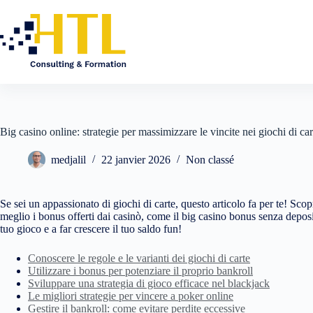
Big casino online: strategie per massimizzare le vincite nei giochi di car
medjalil
22 janvier 2026
Non classé
Se sei un appassionato di giochi di carte, questo articolo fa per te! Sco
meglio i bonus offerti dai casinò, come il big casino bonus senza deposi
tuo gioco e a far crescere il tuo saldo fun!
Conoscere le regole e le varianti dei giochi di carte
Utilizzare i bonus per potenziare il proprio bankroll
Sviluppare una strategia di gioco efficace nel blackjack
Le migliori strategie per vincere a poker online
Gestire il bankroll: come evitare perdite eccessive