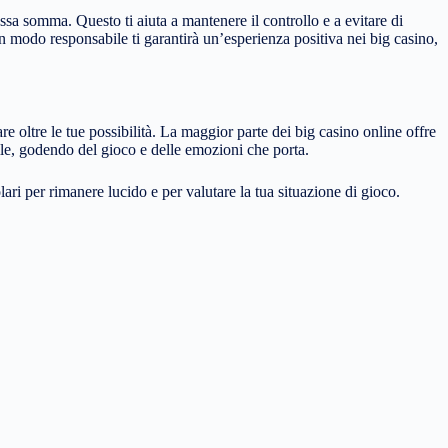
ssa somma. Questo ti aiuta a mantenere il controllo e a evitare di
n modo responsabile ti garantirà un’esperienza positiva nei big casino,
re oltre le tue possibilità. La maggior parte dei big casino online offre
bile, godendo del gioco e delle emozioni che porta.
ari per rimanere lucido e per valutare la tua situazione di gioco.