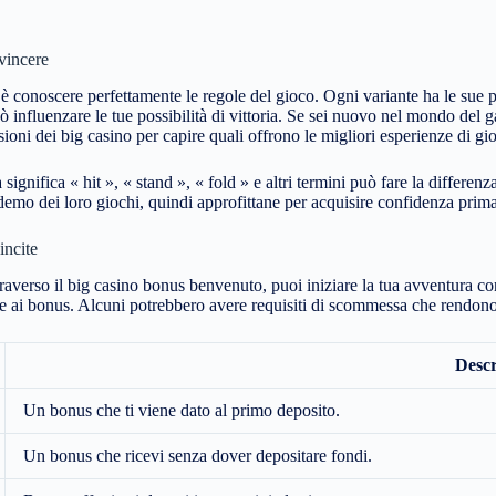
 vincere
 è conoscere perfettamente le regole del gioco. Ogni variante ha le sue p
 influenzare le tue possibilità di vittoria. Se sei nuovo nel mondo del g
ioni dei big casino per capire quali offrono le migliori esperienze di gi
significa « hit », « stand », « fold » e altri termini può fare la differenz
i demo dei loro giochi, quindi approfittane per acquisire confidenza prim
incite
ttraverso il big casino bonus benvenuto, puoi iniziare la tua avventura 
e ai bonus. Alcuni potrebbero avere requisiti di scommessa che rendono di
Descr
Un bonus che ti viene dato al primo deposito.
Un bonus che ricevi senza dover depositare fondi.