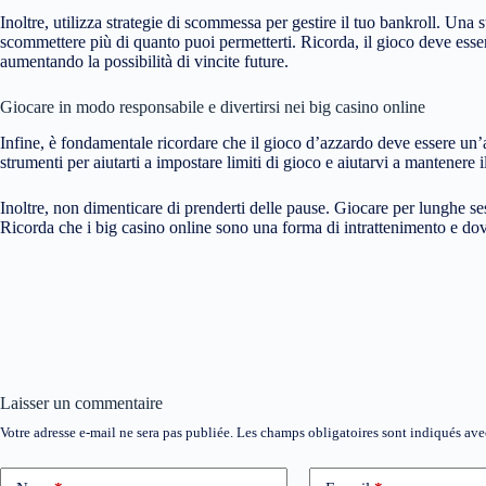
Inoltre, utilizza strategie di scommessa per gestire il tuo bankroll. Un
scommettere più di quanto puoi permetterti. Ricorda, il gioco deve esse
aumentando la possibilità di vincite future.
Giocare in modo responsabile e divertirsi nei big casino online
Infine, è fondamentale ricordare che il gioco d’azzardo deve essere un’att
strumenti per aiutarti a impostare limiti di gioco e aiutarvi a mantenere
Inoltre, non dimenticare di prenderti delle pause. Giocare per lunghe ses
Ricorda che i big casino online sono una forma di intrattenimento e dovre
Laisser un commentaire
Votre adresse e-mail ne sera pas publiée.
Les champs obligatoires sont indiqués av