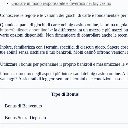
Giocare in modo responsabile e divertirsi nei big casino
Conoscere le regole e le varianti dei giochi di carte è fondamentale per
Quando si parla di giochi di carte nei big casino online, la prima regola
https://feniksscasinoonline.lv/
la differenza tra un mazzo e più mazzi può
varie opzioni disponibili. Non dimenticare di controllare anche le recens
Inoltre, familiarizza con i termini specifici di ciascun gioco. Sapere cosa 
tue abilità senza rischiare il tuo bankroll. Molti casinò offrono version
Utilizzare i bonus per potenziare il proprio bankroll e massimizzare le v
I bonus sono uno degli aspetti più interessanti dei big casino online. A
vantaggi? Assicurati di leggere sempre i termini e le condizioni associat
Tipo di Bonus
Bonus di Benvenuto
Bonus Senza Deposito