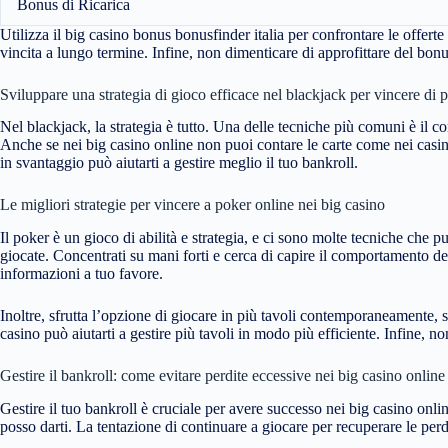
Bonus di Ricarica
Utilizza il big casino bonus bonusfinder italia per confrontare le offert
vincita a lungo termine. Infine, non dimenticare di approfittare del bon
Sviluppare una strategia di gioco efficace nel blackjack per vincere di p
Nel blackjack, la strategia è tutto. Una delle tecniche più comuni è il 
Anche se nei big casino online non puoi contare le carte come nei casin
in svantaggio può aiutarti a gestire meglio il tuo bankroll.
Le migliori strategie per vincere a poker online nei big casino
Il poker è un gioco di abilità e strategia, e ci sono molte tecniche che pu
giocate. Concentrati su mani forti e cerca di capire il comportamento deg
informazioni a tuo favore.
Inoltre, sfrutta l’opzione di giocare in più tavoli contemporaneamente, s
casino può aiutarti a gestire più tavoli in modo più efficiente. Infine, n
Gestire il bankroll: come evitare perdite eccessive nei big casino online
Gestire il tuo bankroll è cruciale per avere successo nei big casino onli
posso darti. La tentazione di continuare a giocare per recuperare le perdi