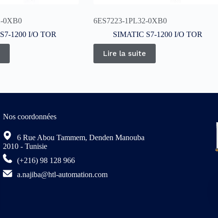
2-0XB0
6ES7223-1PL32-0XB0
S7-1200 I/O TOR
SIMATIC S7-1200 I/O TOR
Lire la suite
Nos coordonnées
6 Rue Abou Tammem, Denden Manouba
2010 - Tunisie
(+216) 98 128 966
a.najiba@htl-automation.com