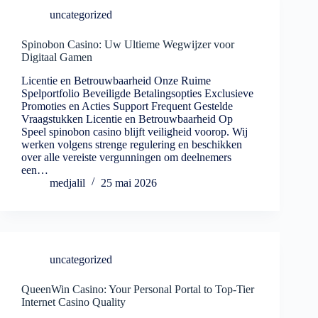
uncategorized
Spinobon Casino: Uw Ultieme Wegwijzer voor
Digitaal Gamen
Licentie en Betrouwbaarheid Onze Ruime
Spelportfolio Beveiligde Betalingsopties Exclusieve
Promoties en Acties Support Frequent Gestelde
Vraagstukken Licentie en Betrouwbaarheid Op
Speel spinobon casino blijft veiligheid voorop. Wij
werken volgens strenge regulering en beschikken
over alle vereiste vergunningen om deelnemers
een…
medjalil
25 mai 2026
uncategorized
QueenWin Casino: Your Personal Portal to Top-Tier
Internet Casino Quality