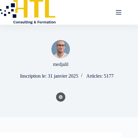
medjalil
Inscription le: 31 janvier 2025
Articles: 5177