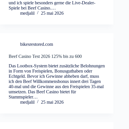
und ich spiele besonders gerne die Live-Dealer-
Spiele bei Beef Casino.…
medjalil
25 mai 2026
bikesrestored.com
Beef Casino Test 2026 125% bis zu 600
Das Lootbox-System bietet zusätzliche Belohnungen
in Form von Freispielen, Bonusguthaben oder
Echtgeld. Bevor ich Gewinne abheben darf, muss
ich den Beef Willkommensbonus innert drei Tagen
40-mal und die Gewinne aus den Freispielen 35-mal
umsetzen. Das Beef Casino bietet für
Stammspieler…
medjalil
25 mai 2026