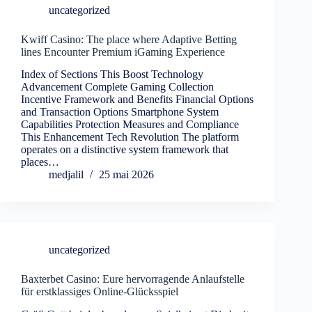
uncategorized
Kwiff Casino: The place where Adaptive Betting
lines Encounter Premium iGaming Experience
Index of Sections This Boost Technology
Advancement Complete Gaming Collection
Incentive Framework and Benefits Financial Options
and Transaction Options Smartphone System
Capabilities Protection Measures and Compliance
This Enhancement Tech Revolution The platform
operates on a distinctive system framework that
places…
medjalil
25 mai 2026
uncategorized
Baxterbet Casino: Eure hervorragende Anlaufstelle
für erstklassiges Online-Glücksspiel