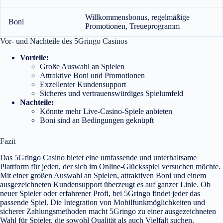
Willkommensbonus, regelmäßige
Boni
Promotionen, Treueprogramm
Vor- und Nachteile des 5Gringo Casinos
Vorteile:
Große Auswahl an Spielen
Attraktive Boni und Promotionen
Exzellenter Kundensupport
Sicheres und vertrauenswürdiges Spielumfeld
Nachteile:
Könnte mehr Live-Casino-Spiele anbieten
Boni sind an Bedingungen geknüpft
Fazit
Das 5Gringo Casino bietet eine umfassende und unterhaltsame
Plattform für jeden, der sich im Online-Glücksspiel versuchen möchte.
Mit einer großen Auswahl an Spielen, attraktiven Boni und einem
ausgezeichneten Kundensupport überzeugt es auf ganzer Linie. Ob
neuer Spieler oder erfahrener Profi, bei 5Gringo findet jeder das
passende Spiel. Die Integration von Mobilfunkmöglichkeiten und
sicherer Zahlungsmethoden macht 5Gringo zu einer ausgezeichneten
Wahl für Spieler, die sowohl Qualität als auch Vielfalt suchen.