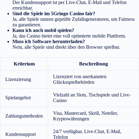
Der Kundensupport ist per Live-Chat, E-Mail und Telefon
erreichbar.
Sind die Spiele im 5Gringo Casino fair?
Ja, alle Spiele nutzen geprüfte Zufallsgeneratoren, um Fairness
zu garantieren.
Kann ich auch mobil spielen?
Ja, das Casino bietet eine voll optimierte mobile Plattform.
Muss ich Software herunterladen?
Nein, alle Spiele sind direkt über den Browser spielbar.
Kriterium
Beschreibung
Lizenziert von anerkannten
Lizenzierung
Glücksspielbehörden
Vielzahl an Slots, Tischspiele und Live-
Spielangebot
Casino
Visa, Mastercard, Skrill, Neteller,
Zahlungsmethoden
Kryptowährungen
24/7 verfügbar, Live-Chat, E-Mail,
Kundensupport
Telefon