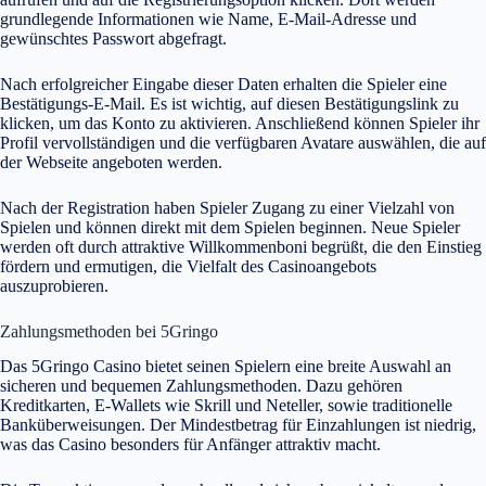
grundlegende Informationen wie Name, E-Mail-Adresse und
gewünschtes Passwort abgefragt.
Nach erfolgreicher Eingabe dieser Daten erhalten die Spieler eine
Bestätigungs-E-Mail. Es ist wichtig, auf diesen Bestätigungslink zu
klicken, um das Konto zu aktivieren. Anschließend können Spieler ihr
Profil vervollständigen und die verfügbaren Avatare auswählen, die auf
der Webseite angeboten werden.
Nach der Registration haben Spieler Zugang zu einer Vielzahl von
Spielen und können direkt mit dem Spielen beginnen. Neue Spieler
werden oft durch attraktive Willkommenboni begrüßt, die den Einstieg
fördern und ermutigen, die Vielfalt des Casinoangebots
auszuprobieren.
Zahlungsmethoden bei 5Gringo
Das 5Gringo Casino bietet seinen Spielern eine breite Auswahl an
sicheren und bequemen Zahlungsmethoden. Dazu gehören
Kreditkarten, E-Wallets wie Skrill und Neteller, sowie traditionelle
Banküberweisungen. Der Mindestbetrag für Einzahlungen ist niedrig,
was das Casino besonders für Anfänger attraktiv macht.