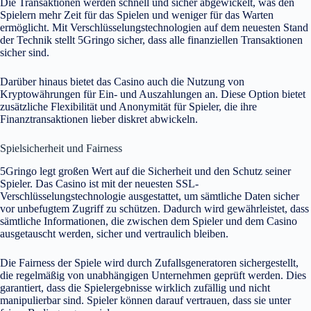
Die Transaktionen werden schnell und sicher abgewickelt, was den
Spielern mehr Zeit für das Spielen und weniger für das Warten
ermöglicht. Mit Verschlüsselungstechnologien auf dem neuesten Stand
der Technik stellt 5Gringo sicher, dass alle finanziellen Transaktionen
sicher sind.
Darüber hinaus bietet das Casino auch die Nutzung von
Kryptowährungen für Ein- und Auszahlungen an. Diese Option bietet
zusätzliche Flexibilität und Anonymität für Spieler, die ihre
Finanztransaktionen lieber diskret abwickeln.
Spielsicherheit und Fairness
5Gringo legt großen Wert auf die Sicherheit und den Schutz seiner
Spieler. Das Casino ist mit der neuesten SSL-
Verschlüsselungstechnologie ausgestattet, um sämtliche Daten sicher
vor unbefugtem Zugriff zu schützen. Dadurch wird gewährleistet, dass
sämtliche Informationen, die zwischen dem Spieler und dem Casino
ausgetauscht werden, sicher und vertraulich bleiben.
Die Fairness der Spiele wird durch Zufallsgeneratoren sichergestellt,
die regelmäßig von unabhängigen Unternehmen geprüft werden. Dies
garantiert, dass die Spielergebnisse wirklich zufällig und nicht
manipulierbar sind. Spieler können darauf vertrauen, dass sie unter