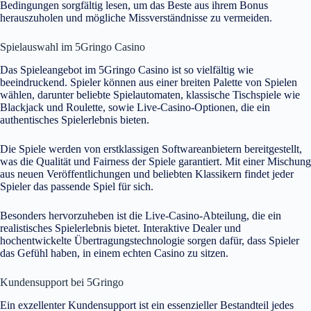
Bedingungen sorgfältig lesen, um das Beste aus ihrem Bonus
herauszuholen und mögliche Missverständnisse zu vermeiden.
Spielauswahl im 5Gringo Casino
Das Spieleangebot im 5Gringo Casino ist so vielfältig wie
beeindruckend. Spieler können aus einer breiten Palette von Spielen
wählen, darunter beliebte Spielautomaten, klassische Tischspiele wie
Blackjack und Roulette, sowie Live-Casino-Optionen, die ein
authentisches Spielerlebnis bieten.
Die Spiele werden von erstklassigen Softwareanbietern bereitgestellt,
was die Qualität und Fairness der Spiele garantiert. Mit einer Mischung
aus neuen Veröffentlichungen und beliebten Klassikern findet jeder
Spieler das passende Spiel für sich.
Besonders hervorzuheben ist die Live-Casino-Abteilung, die ein
realistisches Spielerlebnis bietet. Interaktive Dealer und
hochentwickelte Übertragungstechnologie sorgen dafür, dass Spieler
das Gefühl haben, in einem echten Casino zu sitzen.
Kundensupport bei 5Gringo
Ein exzellenter Kundensupport ist ein essenzieller Bestandteil jedes