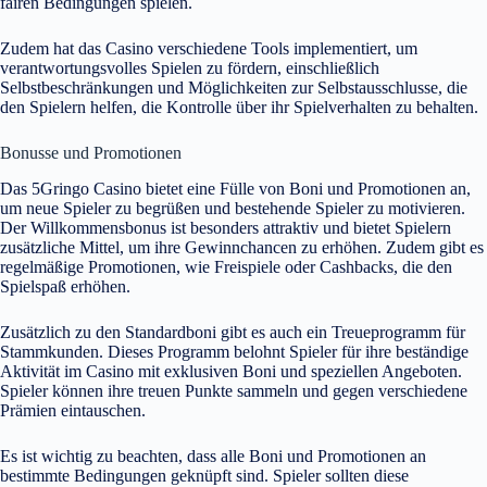
fairen Bedingungen spielen.
Zudem hat das Casino verschiedene Tools implementiert, um
verantwortungsvolles Spielen zu fördern, einschließlich
Selbstbeschränkungen und Möglichkeiten zur Selbstausschlusse, die
den Spielern helfen, die Kontrolle über ihr Spielverhalten zu behalten.
Bonusse und Promotionen
Das 5Gringo Casino bietet eine Fülle von Boni und Promotionen an,
um neue Spieler zu begrüßen und bestehende Spieler zu motivieren.
Der Willkommensbonus ist besonders attraktiv und bietet Spielern
zusätzliche Mittel, um ihre Gewinnchancen zu erhöhen. Zudem gibt es
regelmäßige Promotionen, wie Freispiele oder Cashbacks, die den
Spielspaß erhöhen.
Zusätzlich zu den Standardboni gibt es auch ein Treueprogramm für
Stammkunden. Dieses Programm belohnt Spieler für ihre beständige
Aktivität im Casino mit exklusiven Boni und speziellen Angeboten.
Spieler können ihre treuen Punkte sammeln und gegen verschiedene
Prämien eintauschen.
Es ist wichtig zu beachten, dass alle Boni und Promotionen an
bestimmte Bedingungen geknüpft sind. Spieler sollten diese