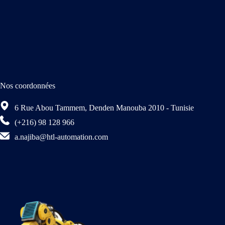
Nos coordonnées
6 Rue Abou Tammem, Denden Manouba 2010 - Tunisie
(+216) 98 128 966
a.najiba@htl-automation.com