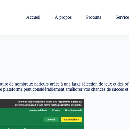
Accueil
À propos
Produits
Service
ttire de nombreux parieurs grâce à une large sélection de jeux et des of
plateforme peut considérablement améliorer vos chances de succès et v