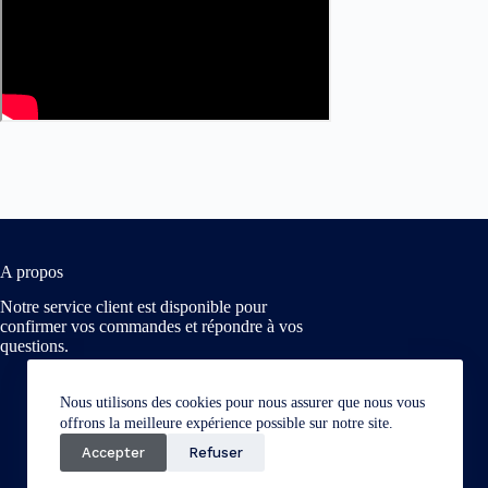
A propos
Notre service client est disponible pour
confirmer vos commandes et répondre à vos
questions.
Nous utilisons des cookies pour nous assurer que nous vous
offrons la meilleure expérience possible sur notre site.
Accepter
Refuser