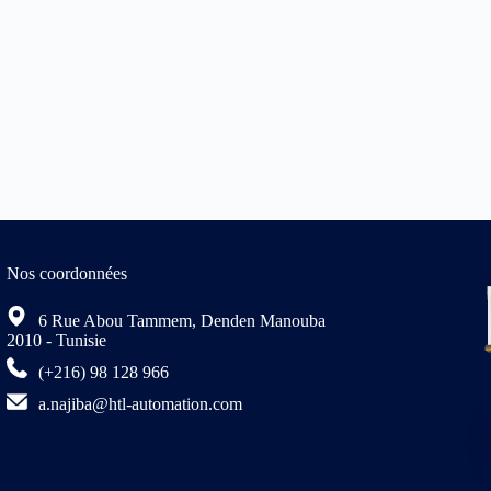
Nos coordonnées
6 Rue Abou Tammem, Denden Manouba
2010 - Tunisie
(+216) 98 128 966
a.najiba@htl-automation.com