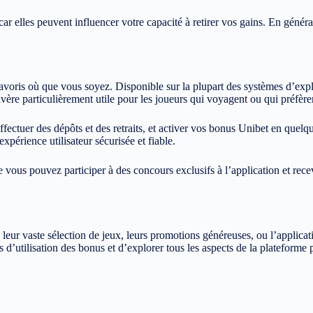
r elles peuvent influencer votre capacité à retirer vos gains. En général
avoris où que vous soyez. Disponible sur la plupart des systèmes d’exploit
’avère particulièrement utile pour les joueurs qui voyagent ou qui préfèr
ectuer des dépôts et des retraits, et activer vos bonus Unibet en quelque
expérience utilisateur sécurisée et fiable.
vous pouvez participer à des concours exclusifs à l’application et recev
ers leur vaste sélection de jeux, leurs promotions généreuses, ou l’appli
’utilisation des bonus et d’explorer tous les aspects de la plateforme pour