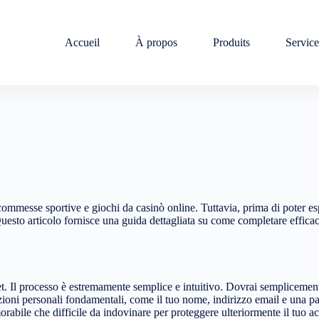
Accueil
À propos
Produits
Service
mmesse sportive e giochi da casinò online. Tuttavia, prima di poter esplo
sto articolo fornisce una guida dettagliata su come completare efficace
et. Il processo è estremamente semplice e intuitivo. Dovrai semplicement
rmazioni personali fondamentali, come il tuo nome, indirizzo email e una 
orabile che difficile da indovinare per proteggere ulteriormente il tuo a