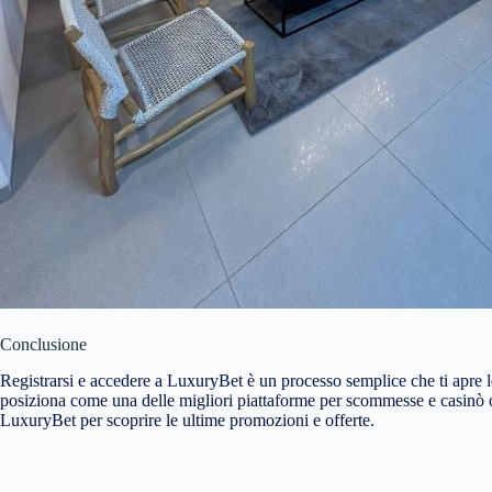
Conclusione
Registrarsi e accedere a LuxuryBet è un processo semplice che ti apre 
posiziona come una delle migliori piattaforme per scommesse e casinò onl
LuxuryBet per scoprire le ultime promozioni e offerte.