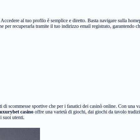
Accedere al tuo profilo è semplice e diretto. Basta navigare sulla homepa
per recuperarla tramite il tuo indirizzo email registrato, garantendo ch
i di scommesse sportive che per i fanatici dei casinò online. Con una 
luxurybet casino
offre una varietà di giochi, dai giochi da tavolo tradi
 suoi utenti.