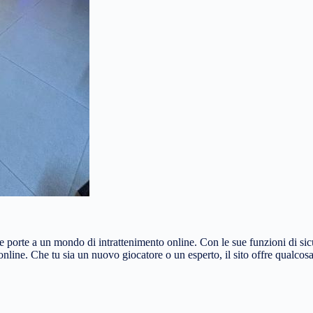
le porte a un mondo di intrattenimento online. Con le sue funzioni di s
ine. Che tu sia un nuovo giocatore o un esperto, il sito offre qualcosa 